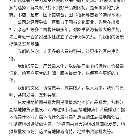
判断选择有竞争力和受欢迎的图书不断的更新。 以便大家有更
多的选择，解决客户找不到好产品的困扰。是全国各地批发
商，书店，超市，图书馆装备，图书招标等首要的选择基地。
公司总经理钟锋一直致力于图书文化事业，先后在出版
社，杂志社等多个机构任职多年，对图书资源有很大的优势，
先后与近一百多家出版社建立了合作伙伴关系。为我们的发展
提供坚实基基础。
我们的信念：让更多的人看的到书，让更多的客户挣到
钱。
我们的宗旨：产品最大化，以供客户更多的选择。价格最
低化，给客户更大的利润。服务最优化，以便客户更好的工
作。
我们的文化：诚信做事，诚实做人，以人为本。我们的原
则：共同发展，互利共赢。
信发摆地摊图书批发网提供最新地摊新产品批发，各种江
湖摆地摊货源批发、江湖地摊小商品,摆地摊卖什么最赚钱？摆
地摊卖什么好？摆地摊什么最好卖？想要跑江湖摆地摊创业、
江湖摆地摊进货做生意， 选择国内最大的地摊货源批发网、地
摊货批发市场。这里有地摊新奇特、地摊书货源批发等。