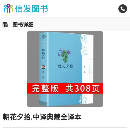
图书详细
朝花夕拾.中译典藏全译本