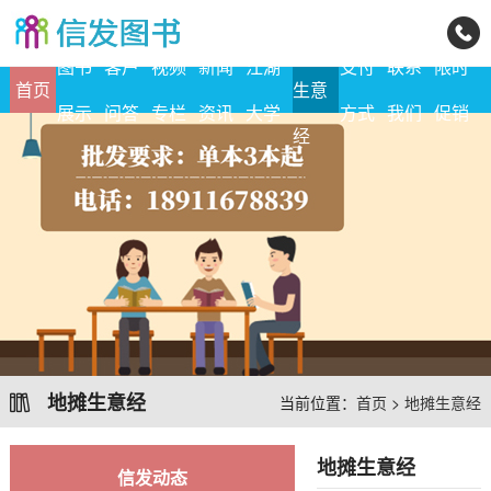
地摊
图书
客户
视频
新闻
江湖
支付
联系
限时
首页
生意
展示
问答
专栏
资讯
大学
方式
我们
促销
经
地摊生意经
当前位置：
首页
>
地摊生意经
地摊生意经
信发动态