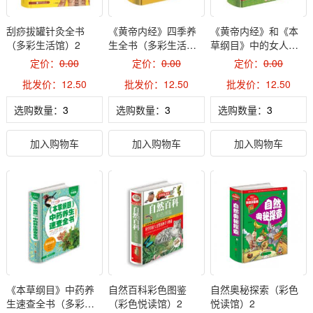
刮痧拔罐针灸全书
《黄帝内经》四季养
《黄帝内经》和《本
（多彩生活馆）2
生全书（多彩生活
草纲目》中的女人养
馆）2
颜养生经（多彩生活
定价：
0.00
定价：
0.00
定价：
0.00
馆）2
批发价：12.50
批发价：12.50
批发价：12.50
选购数量：
选购数量：
选购数量：
加入购物车
加入购物车
加入购物车
《本草纲目》中药养
自然百科彩色图鉴
自然奥秘探索（彩色
生速查全书（多彩生
（彩色悦读馆）2
悦读馆）2