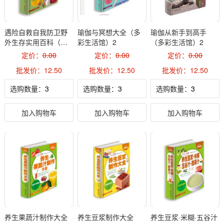
遇险自救自我防卫野
瑜伽与冥想大全（多
瑜伽从新手到高手
外生存实用百科（多
彩生活馆）2
（多彩生活馆）2
彩生活馆）2
定价：
0.00
定价：
0.00
定价：
0.00
批发价：12.50
批发价：12.50
批发价：12.50
选购数量：
选购数量：
选购数量：
加入购物车
加入购物车
加入购物车
养生果蔬汁制作大全
养生豆浆制作大全
养生豆浆·米糊·五谷汁