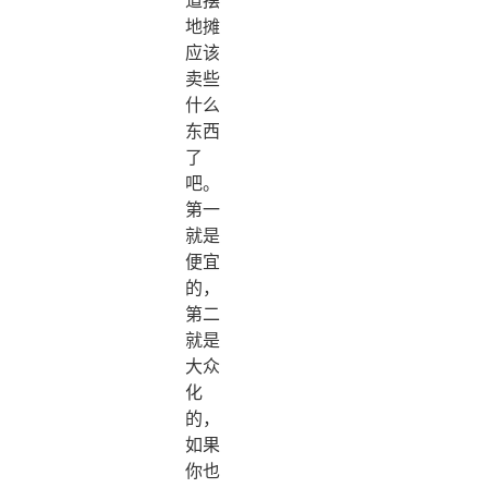
地摊
应该
卖些
什么
东西
了
吧。
第一
就是
便宜
的，
第二
就是
大众
化
的，
如果
你也