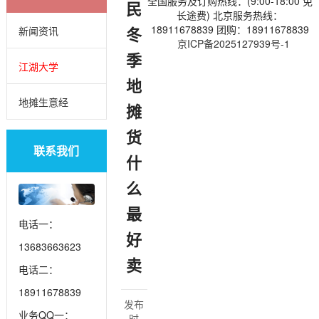
全国服务及订购热线：(9:00-18:00 免
民
长途费) 北京服务热线：
18911678839 团购：18911678839
冬
新闻资讯
京ICP备2025127939号-1
季
江湖大学
地
地摊生意经
摊
货
联系我们
什
么
最
电话一：
好
13683663623
卖
电话二：
18911678839
发布
业务QQ一：
时