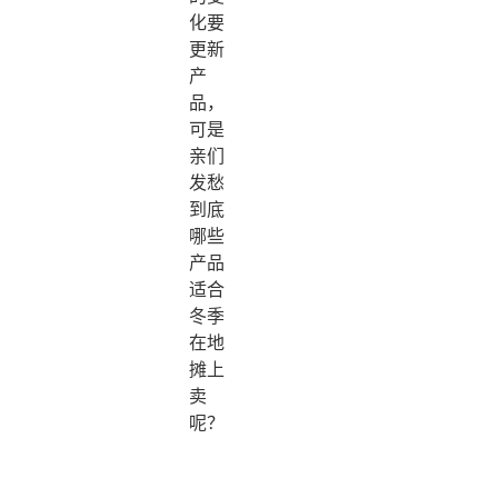
化要
更新
产
品，
可是
亲们
发愁
到底
哪些
产品
适合
冬季
在地
摊上
卖
呢？