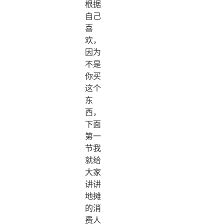
根据
自己
喜
欢，
因为
不是
你买
这个
东
西，
下面
第一
节我
就给
大家
讲讲
地摊
的消
费人