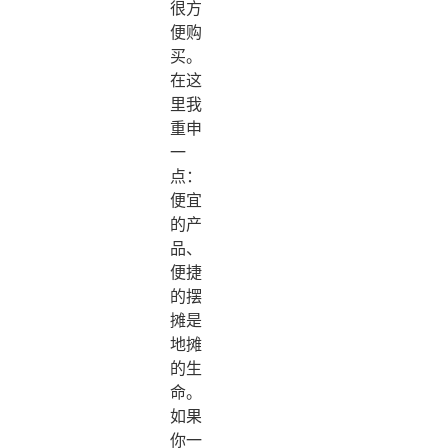
很方
便购
买。
在这
里我
重申
一
点：
便宜
的产
品、
便捷
的摆
摊是
地摊
的生
命。
如果
你一