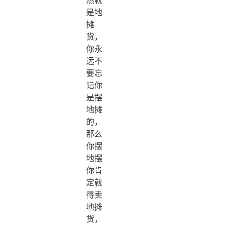
是地
摊
货，
你永
远不
要忘
记你
是摆
地摊
的，
那么
你摆
地摆
你肯
定就
得卖
地摊
货，