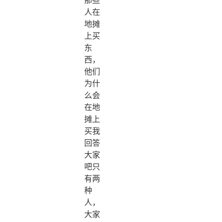
人在
地摊
上买
东
西，
他们
为什
么会
在地
摊上
买我
回答
大家
吧只
有两
种
人，
大家