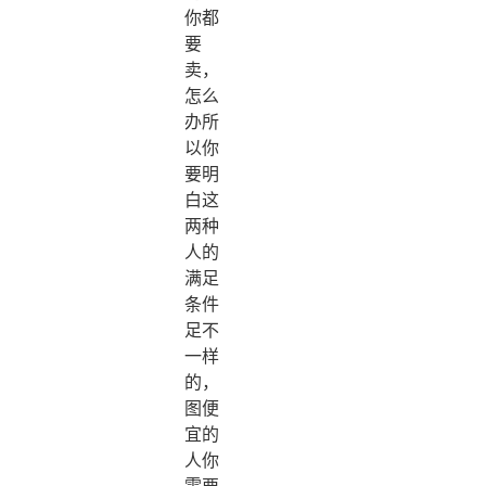
你都
要
卖，
怎么
办所
以你
要明
白这
两种
人的
满足
条件
足不
一样
的，
图便
宜的
人你
需要