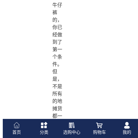
牛仔
裤
的，
你已
经做
到了
第一
个条
件。
但
是，
不是
所有
的地
摊货
都一
定要
比店
首页
分类
选购中心
购物车
我的
里便