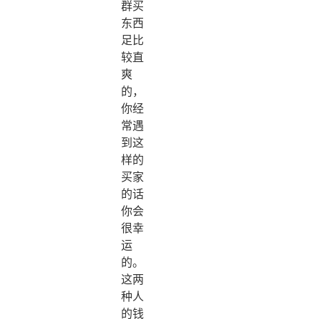
群买
东西
足比
较直
爽
的，
你经
常遇
到这
样的
买家
的话
你会
很幸
运
的。
这两
种人
的钱