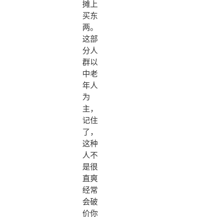
摊上
买东
两。
这部
分人
群以
中老
年人
为
主，
记住
了，
这种
人不
是很
直爽
经常
会破
价你