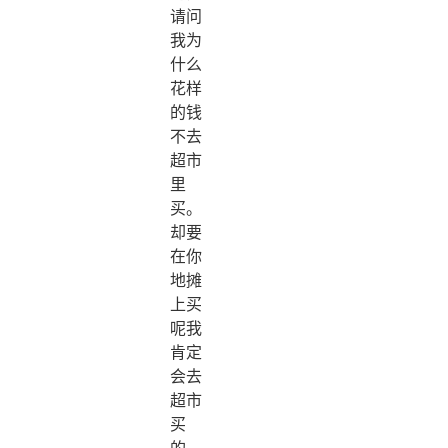
请问
我为
什么
花样
的钱
不去
超市
里
买。
却要
在你
地摊
上买
呢我
肯定
会去
超市
买
的，