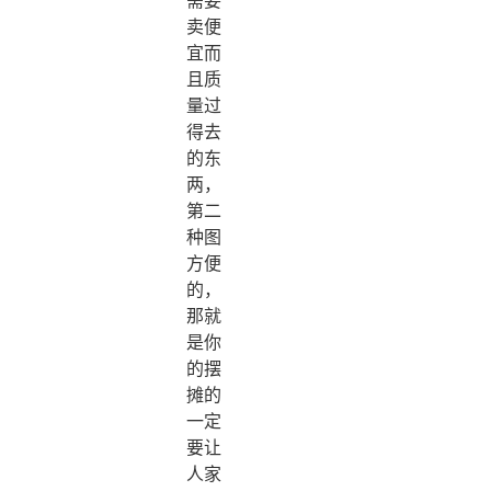
卖便
宜而
且质
量过
得去
的东
两，
第二
种图
方便
的，
那就
是你
的摆
摊的
一定
要让
人家