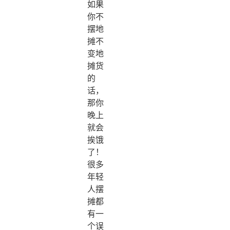
如果
你不
摆地
摊不
变地
摊货
的
话，
那你
晚上
就会
挨饿
了！
很多
年轻
人摆
摊都
有一
个误