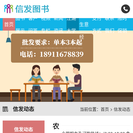
地摊
图书
客户
视频
新闻
江湖
支付
联系
限时
首页
生意
展示
问答
专栏
资讯
大学
方式
我们
促销
经
信发动态
当前位置：
首页
>
信发动态
农
信发动态