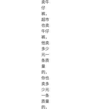
卖牛
仔
裤，
超市
也卖
牛仔
裤，
他卖
多少
元一
条质
量
的，
你也
卖多
少元
一条
质量
的，