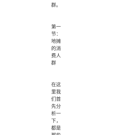
群。
第一
节：
地摊
的消
费人
群
在这
里我
们首
先分
析一
下，
都是
那些