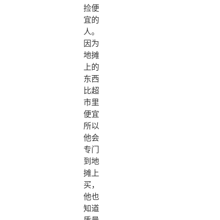
捡便
宜的
人。
因为
地摊
上的
东西
比超
市里
便宜
所以
他会
专门
到地
摊上
买，
他也
知道
质量