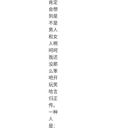
肯定
会想
到是
不是
男人
和女
人啊
呵呵
我还
没那
么笨
吧开
玩笑
哈言
归正
传。
一种
人
是：