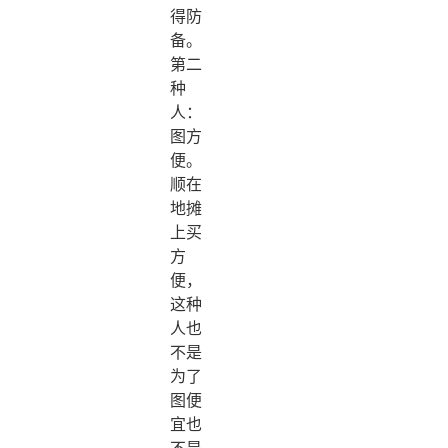
得防
备。
第二
种
人：
图方
便。
顺在
地摊
上买
方
便，
这种
人也
不是
为了
图便
宜也
不是