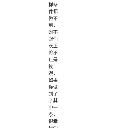
样条
件都
做不
到，
对不
起你
晚上
将不
止是
挨
饿，
如果
你做
到了
了其
中一
条，
很幸
运你