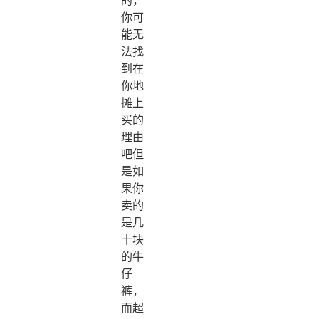
你可
能无
法找
到在
你地
摊上
买的
理由
吧但
是如
果你
卖的
是几
十块
的牛
仔
裤，
而超