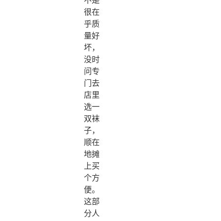
很在
乎质
量好
坏，
没时
问专
门去
店里
选一
双袜
子，
顺在
地摊
上买
个方
便。
这部
分人