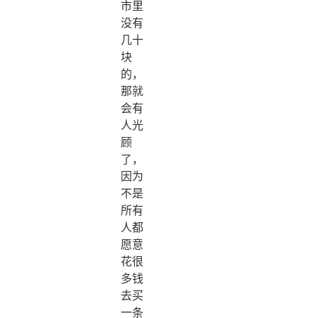
市里
没有
几十
块
的，
那就
会有
人光
顾
了，
因为
不是
所有
人都
愿意
花很
多钱
去买
一条