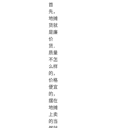
首
先，
地摊
货就
是廉
价
货．
质量
不怎
么样
的，
价格
便宜
的，
摆在
地摊
上卖
的当
然就