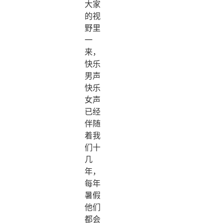
大家
的视
野里
一
来，
快乐
男声
快乐
女声
已经
伴随
着我
们十
几
年，
每年
暑假
他们
都会