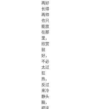
再好
长得
再帅
也只
能放
在那
里，
欣赏
就
好，
不必
太过
狂
热，
反过
来冷
静头
脑，
把这