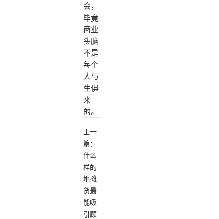
会，
毕竟
商业
头脑
不是
每个
人与
生俱
来
的。
上一
篇：
什么
样的
地摊
货最
能吸
引顾