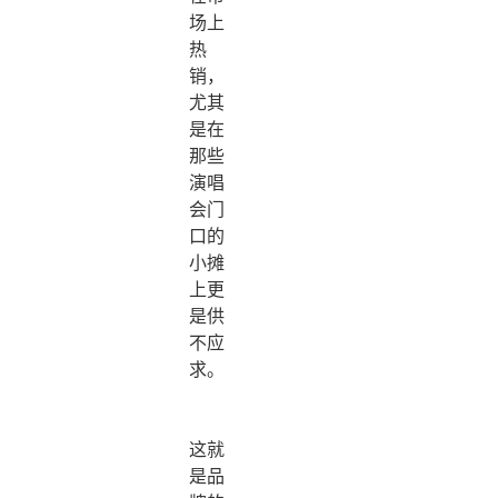
场上
热
销，
尤其
是在
那些
演唱
会门
口的
小摊
上更
是供
不应
求。
这就
是品