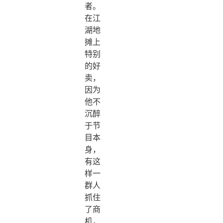
者。
在江
湖地
摊上
特别
的好
卖，
因为
他不
沉醉
于节
目本
身，
有这
样一
群人
抓住
了商
机，