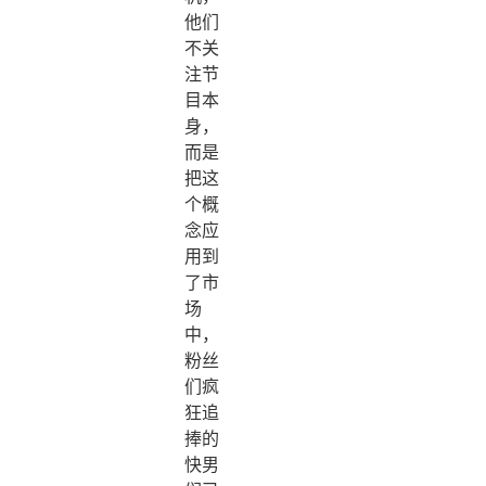
他们
不关
注节
目本
身，
而是
把这
个概
念应
用到
了市
场
中，
粉丝
们疯
狂追
捧的
快男