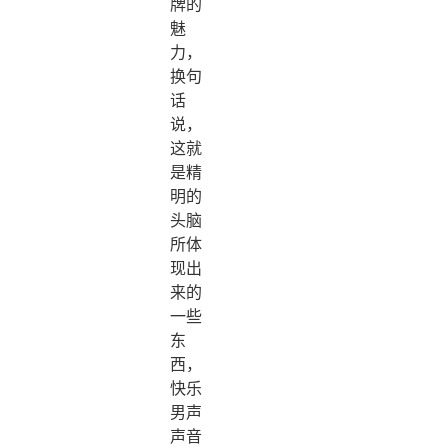
牌的
魅
力，
换句
话
说，
这就
是精
明的
头脑
所体
现出
来的
一些
东
西，
快乐
男声
声音