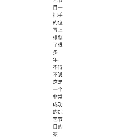
目一
把手
的位
置上
雄踞
了很
多
年，
不得
不说
这是
一个
非常
成功
的综
艺节
目的
案