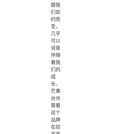
跟我
们如
约而
至，
几乎
可以
说是
伴随
着我
们的
成
长，
芒果
台也
靠着
这个
品牌
在综
艺节