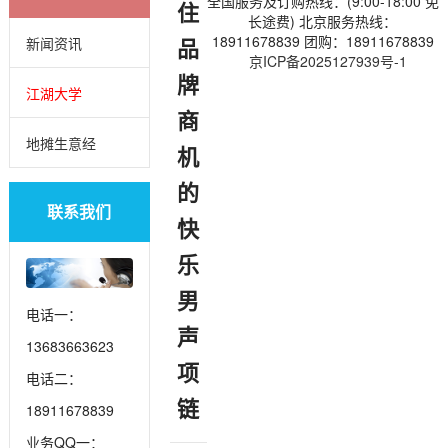
全国服务及订购热线：(9:00-18:00 免
住
长途费) 北京服务热线：
18911678839 团购：18911678839
品
新闻资讯
京ICP备2025127939号-1
牌
江湖大学
商
地摊生意经
机
的
联系我们
快
乐
男
电话一：
声
13683663623
项
电话二：
链
18911678839
业务QQ一：