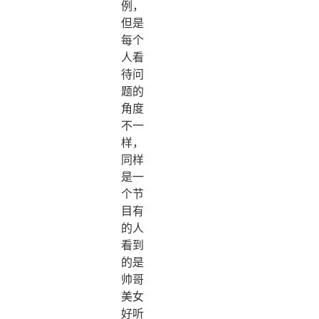
例，
但是
每个
人看
待问
题的
角度
不一
样，
同样
是一
个节
目有
的人
看到
的是
帅哥
美女
好听