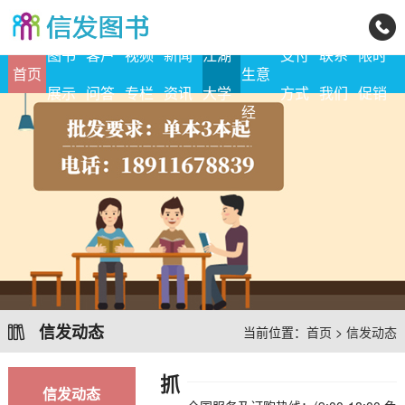
地摊
图书
客户
视频
新闻
江湖
支付
联系
限时
首页
生意
展示
问答
专栏
资讯
大学
方式
我们
促销
经
信发动态
当前位置：
首页
>
信发动态
抓
信发动态